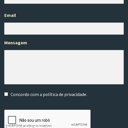
Email
*
Mensagem
*
C
Concordo com a
política de privacidade
.
o
*
n
s
C
e
A
n
P
t