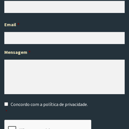
Pr
Email
*
Mensagem
*
C
Concordo com a
política de privacidade
.
o
*
n
s
C
e
A