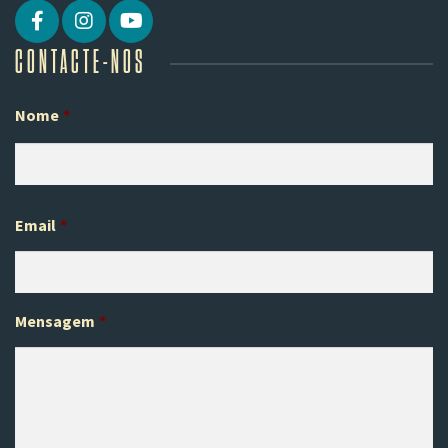
CONTACTE-NOS
Nome
*
Pr
Email
*
Mensagem
*