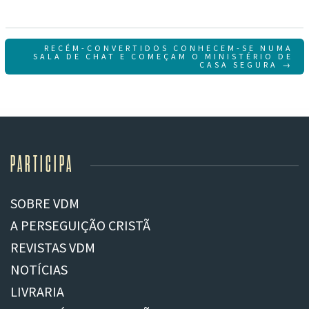
Navegação
RECÉM-CONVERTIDOS CONHECEM-SE NUMA
SALA DE CHAT E COMEÇAM O MINISTÉRIO DE
CASA SEGURA →
de
artigos
PARTICIPA
SOBRE VDM
A PERSEGUIÇÃO CRISTÃ
REVISTAS VDM
NOTÍCIAS
LIVRARIA