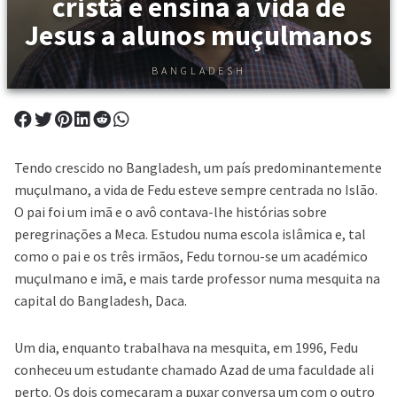
cristã e ensina a vida de
Jesus a alunos muçulmanos
BANGLADESH
Tendo crescido no Bangladesh, um país predominantemente
muçulmano, a vida de Fedu esteve sempre centrada no Islão.
O pai foi um imã e o avô contava-lhe histórias sobre
peregrinações a Meca. Estudou numa escola islâmica e, tal
como o pai e os três irmãos, Fedu tornou-se um académico
muçulmano e imã, e mais tarde professor numa mesquita na
capital do Bangladesh, Daca.
Um dia, enquanto trabalhava na mesquita, em 1996, Fedu
conheceu um estudante chamado Azad de uma faculdade ali
perto. Os dois começaram a puxar conversa um com o outro