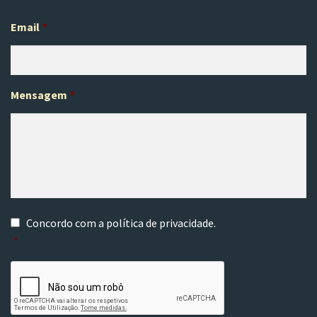
Email
*
Mensagem
*
C
Concordo com a
política de privacidade
.
o
*
n
s
C
e
A
n
P
t
T
i