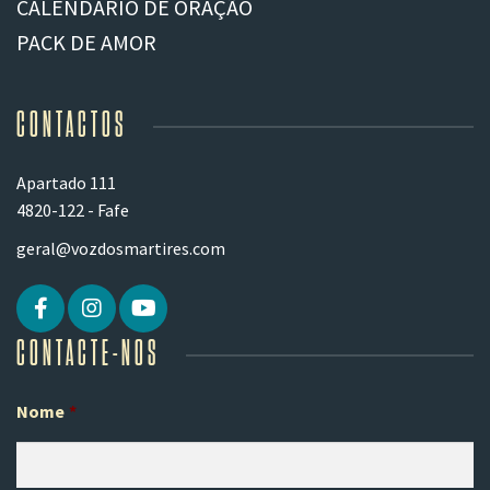
CALENDÁRIO DE ORAÇÃO
PACK DE AMOR
CONTACTOS
Apartado 111
4820-122 - Fafe
geral@vozdosmartires.com
CONTACTE-NOS
Nome
*
Pr