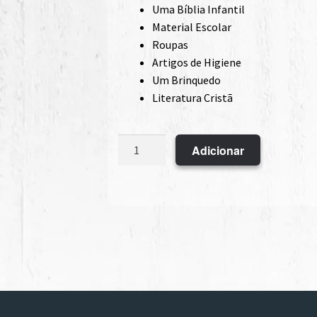
Uma Bíblia Infantil
Material Escolar
Roupas
Artigos de Higiene
Um Brinquedo
Literatura Cristã
Quantidade
Adicionar
de
Packs
de
Amor