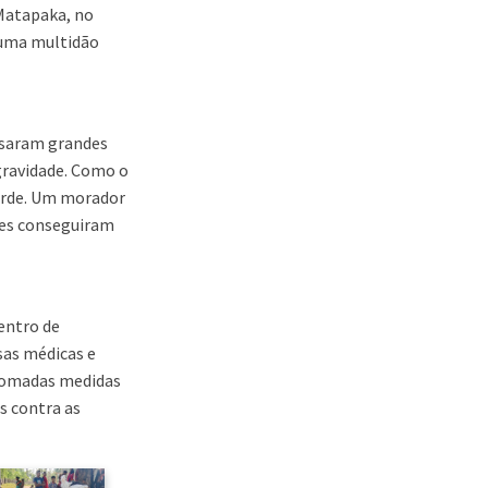
 Matapaka, no
r uma multidão
ausaram grandes
 gravidade. Como o
tarde. Um morador
ades conseguiram
entro de
sas médicas e
 tomadas medidas
s contra as