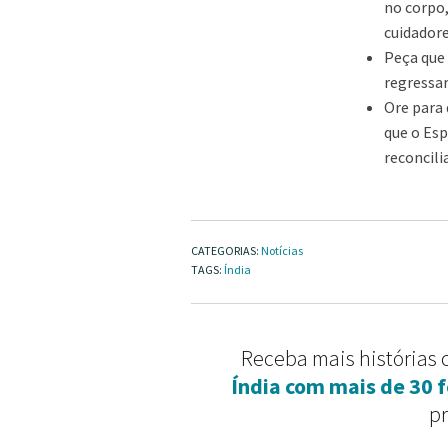
no corpo
cuidador
Peça que 
regressar
Ore para 
que o Esp
reconcil
CATEGORIAS:
Notícias
TAGS:
Índia
Receba mais histórias
Índia com mais de 30 
p