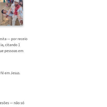
esta — por receio
ia, citando 1
que pessoas em
 fé em Jesus.
lesões — não só