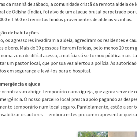
ras da manhã de sábado, a comunidade cristã da remota aldeia de
al de Odisha (Índia), foi alvo de um ataque brutal perpetrado po
000 e 1 500 extremistas hindus provenientes de aldeias vizinhas.
ição de habitações
o, os agressores invadiram a aldeia, agrediram os residentes e c
as e bens. Mais de 30 pessoas ficaram feridas, pelo menos 20 com
 numa zona de difícil acesso, a notícia só se tornou pública mais 
ar um pastor local, que por sua vez alertou a polícia. As autorid
idos em segurança e levá-los para o hospital.
emergência e ajuda
encontraram abrigo temporário numa igreja, que agora serve de c
mergência. O nosso parceiro local presta apoio pagando as despe
mento temporário num local seguro. Paralelamente, estão a ser
nsabilizar os autores — embora estes procurem apresentar queixa