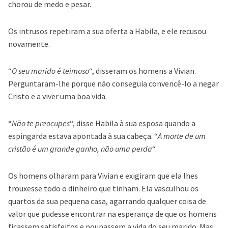
chorou de medo e pesar.
Os intrusos repetiram a sua oferta a Habila, e ele recusou
novamente.
“
O seu marido é teimoso
“, disseram os homens a Vivian.
Perguntaram-lhe porque não conseguia convencê-lo a negar
Cristo e a viver uma boa vida.
“
Não te preocupes
“, disse Habila à sua esposa quando a
espingarda estava apontada à sua cabeça. “
A morte de um
cristão é um grande ganho, não uma perda
“.
Os homens olharam para Vivian e exigiram que ela lhes
trouxesse todo o dinheiro que tinham. Ela vasculhou os
quartos da sua pequena casa, agarrando qualquer coisa de
valor que pudesse encontrar na esperança de que os homens
ficassem satisfeitos e poupassem a vida do seu marido. Mas