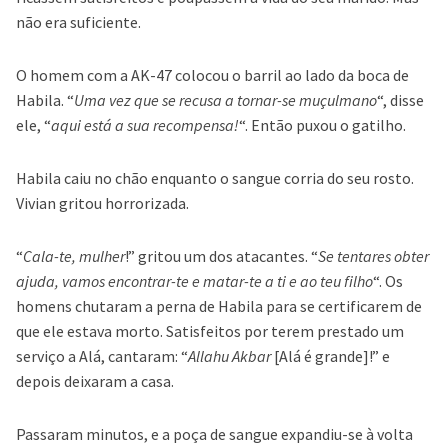
não era suficiente.
O homem com a AK-47 colocou o barril ao lado da boca de
Habila. “
Uma vez que se recusa a tornar-se muçulmano
“, disse
ele, “
aqui está a sua recompensa!
“. Então puxou o gatilho.
Habila caiu no chão enquanto o sangue corria do seu rosto.
Vivian gritou horrorizada.
“
Cala-te, mulher
!” gritou um dos atacantes. “
Se tentares obter
ajuda, vamos encontrar-te e matar-te a ti e ao teu filho
“. Os
homens chutaram a perna de Habila para se certificarem de
que ele estava morto. Satisfeitos por terem prestado um
serviço a Alá, cantaram: “
Allahu Akbar
[Alá é grande]!” e
depois deixaram a casa.
Passaram minutos, e a poça de sangue expandiu-se à volta