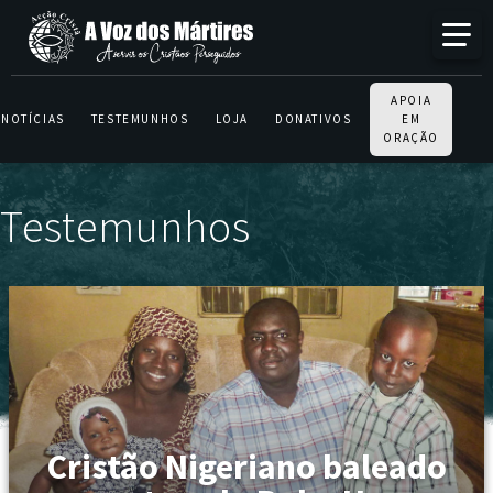
APOIA
NOTÍCIAS
TESTEMUNHOS
LOJA
DONATIVOS
EM
ORAÇÃO
Testemunhos
Cristão Nigeriano baleado