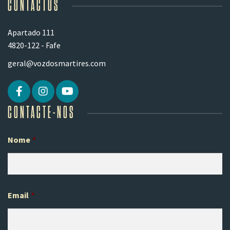
CONTACTOS
Apartado 111
4820-122 - Fafe
geral@vozdosmartires.com
CONTACTE-NOS
Nome
*
Pr
Email
*