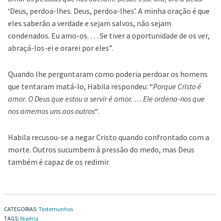
‘Deus, perdoa-lhes. Deus, perdoa-lhes’. A minha oração é que
eles saberão a verdade e sejam salvos, não sejam
condenados. Eu amo-os. … Se tiver a oportunidade de os ver,
abraçá-los-ei e orarei por eles”.
Quando lhe perguntaram como poderia perdoar os homens
que tentaram matá-lo, Habila respondeu: “
Porque Cristo é
amor
.
O Deus que estou a servir é amor. … Ele ordena-nos que
nos amemos uns aos outros
“.
Habila recusou-se a negar Cristo quando confrontado com a
morte. Outros sucumbem à pressão do medo, mas Deus
também é capaz de os redimir.
CATEGORIAS:
Testemunhos
TAGS:
Nigéria