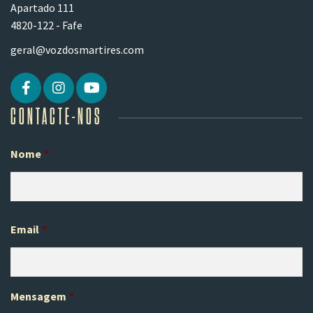
Apartado 111
4820-122 - Fafe
geral@vozdosmartires.com
CONTACTE-NOS
Nome
*
Pr
Email
*
Mensagem
*