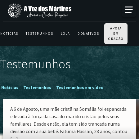
APOIA
NOTÍCIAS
TESTEMUNHOS
LOJA
DONATIVOS
EM
ORAÇÃO
Testemunhos
Notícias
Testemunhos
Testemunhos em vídeo
A 6 de Agosto, uma mãe cristã na Somália foi espancada
e levada à força da casa do marido cristão pelos seus
familiares. Desde então, ela tem sido trancada numa
divisão com a sua bebé. Fatuma Hassan, 28 anos, contou
[…]