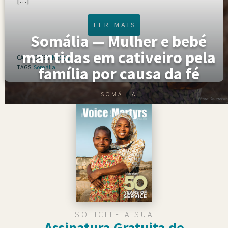
LER MAIS
Somália — Mulher e bebé
mantidas em cativeiro pela
CATEGORIES:
Notícias
TAGS:
Somália
família por causa da fé
SOMÁLIA
SOLICITE A SUA
Assinatura Gratuita de